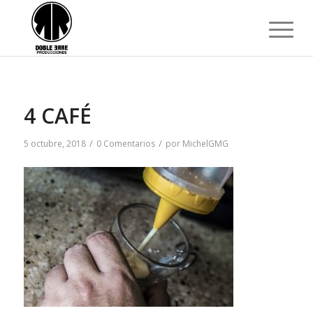
4 CAFÉ
/
/
5 octubre, 2018
0 Comentarios
por
MichelGMG