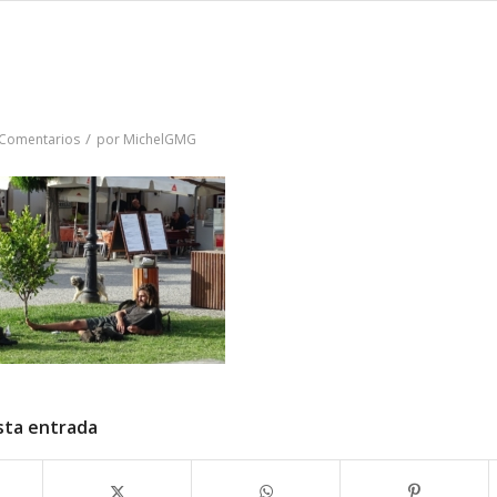
/
 Comentarios
por
MichelGMG
sta entrada