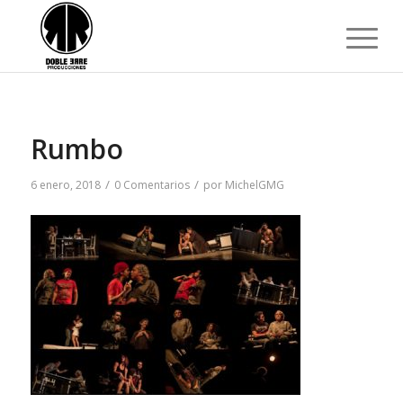
Rumbo
/
/
6 enero, 2018
0 Comentarios
por
MichelGMG