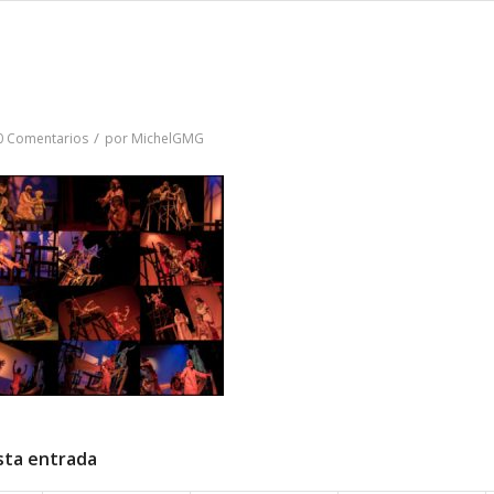
/
0 Comentarios
por
MichelGMG
sta entrada