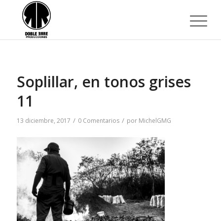
Soplillar, en tonos grises
11
/
/
13 diciembre, 2017
0 Comentarios
por
MichelGMG