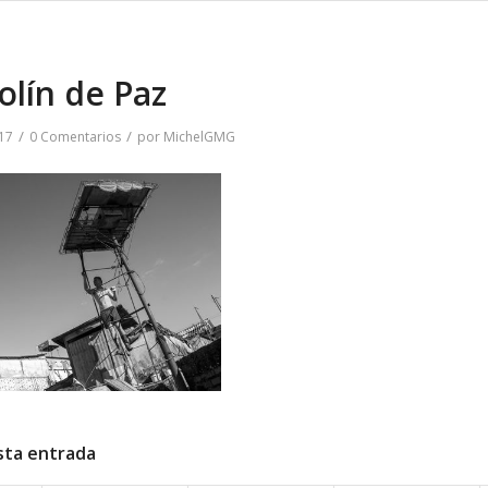
lín de Paz
/
/
17
0 Comentarios
por
MichelGMG
sta entrada