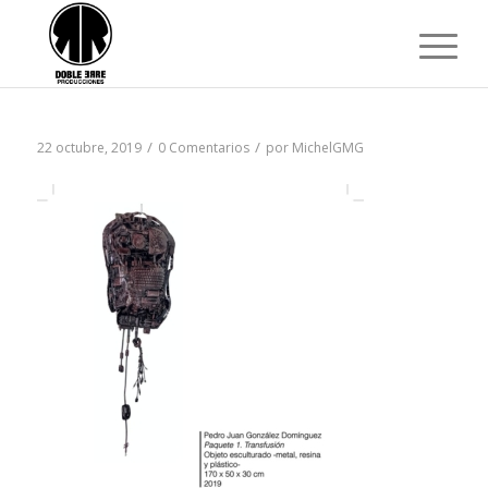
/
/
22 octubre, 2019
0 Comentarios
por
MichelGMG