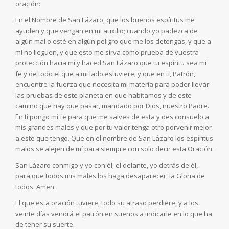
oración:
En el Nombre de San Lázaro, que los buenos espíritus me
ayuden y que vengan en mi auxilio; cuando yo padezca de
algún mal o esté en algún peligro que me los detengas, y que a
mí no lleguen, y que esto me sirva como prueba de vuestra
protección hacia mí y haced San Lázaro que tu espíritu sea mi
fe y de todo el que a mi lado estuviere; y que en ti, Patrón,
encuentre la fuerza que necesita mi materia para poder llevar
las pruebas de este planeta en que habitamos y de este
camino que hay que pasar, mandado por Dios, nuestro Padre.
En ti pongo mi fe para que me salves de esta y des consuelo a
mis grandes males y que por tu valor tenga otro porvenir mejor
a este que tengo. Que en el nombre de San Lázaro los espíritus
malos se alejen de mí para siempre con solo decir esta Oración.
San Lázaro conmigo y yo con él; el delante, yo detrás de él,
para que todos mis males los haga desaparecer, la Gloria de
todos. Amen.
El que esta oración tuviere, todo su atraso perdiere, y a los
veinte días vendrá el patrón en sueños a indicarle en lo que ha
de tener su suerte.