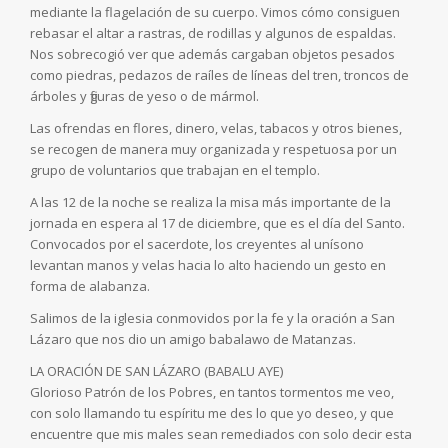
mediante la flagelación de su cuerpo. Vimos cómo consiguen
rebasar el altar a rastras, de rodillas y algunos de espaldas.
Nos sobrecogió ver que además cargaban objetos pesados
como piedras, pedazos de raíles de líneas del tren, troncos de
árboles y figuras de yeso o de mármol.
Las ofrendas en flores, dinero, velas, tabacos y otros bienes,
se recogen de manera muy organizada y respetuosa por un
grupo de voluntarios que trabajan en el templo.
A las 12 de la noche se realiza la misa más importante de la
jornada en espera al 17 de diciembre, que es el día del Santo.
Convocados por el sacerdote, los creyentes al unísono
levantan manos y velas hacia lo alto haciendo un gesto en
forma de alabanza.
Salimos de la iglesia conmovidos por la fe y la oración a San
Lázaro que nos dio un amigo babalawo de Matanzas.
LA ORACIÓN DE SAN LÁZARO (BABALU AYE)
Glorioso Patrón de los Pobres, en tantos tormentos me veo,
con solo llamando tu espíritu me des lo que yo deseo, y que
encuentre que mis males sean remediados con solo decir esta