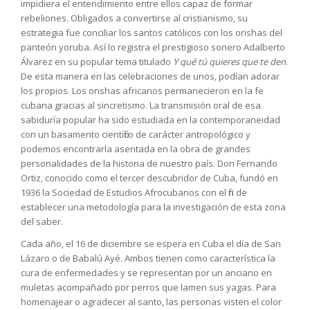
impidiera el entendimiento entre ellos capaz de formar
rebeliones. Obligados a convertirse al cristianismo, su
estrategia fue conciliar los santos católicos con los orishas del
panteón yoruba. Así lo registra el prestigioso sonero Adalberto
Álvarez en su popular tema titulado
Y qué tú quieres que te den
.
De esta manera en las celebraciones de unos, podían adorar
los propios. Los orishas africanos permanecieron en la fe
cubana gracias al sincretismo. La transmisión oral de esa
sabiduría popular ha sido estudiada en la contemporaneidad
con un basamento científico de carácter antropológico y
podemos encontrarla asentada en la obra de grandes
personalidades de la historia de nuestro país. Don Fernando
Ortiz, conocido como el tercer descubridor de Cuba, fundó en
1936 la Sociedad de Estudios Afrocubanos con el fin de
establecer una metodología para la investigación de esta zona
del saber.
Cada año, el 16 de diciembre se espera en Cuba el día de San
Lázaro o de Babalú Ayé. Ambos tienen como característica la
cura de enfermedades y se representan por un anciano en
muletas acompañado por perros que lamen sus yagas. Para
homenajear o agradecer al santo, las personas visten el color