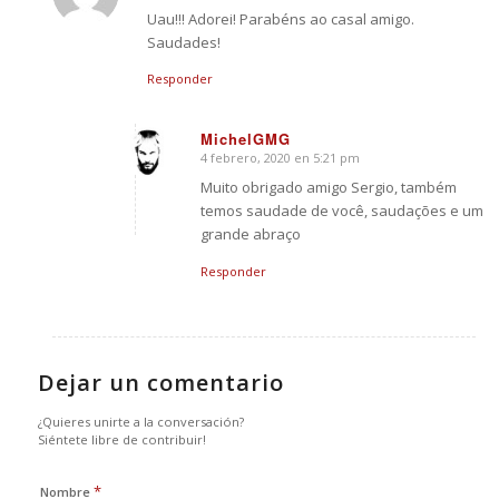
Uau!!! Adorei! Parabéns ao casal amigo.
Saudades!
Responder
MichelGMG
4 febrero, 2020 en 5:21 pm
Dice:
Muito obrigado amigo Sergio, também
temos saudade de você, saudações e um
grande abraço
Responder
Dejar un comentario
¿Quieres unirte a la conversación?
Siéntete libre de contribuir!
*
Nombre